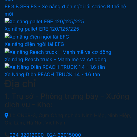
EFG B SERIES - Xe nâng điện ngồi lái series B thế hệ
mới
Xe nâng pallet ERE 120/125/225
Xe nâng điện ngồi lái EFG
Xe nâng Reach truck - Mạnh mẽ và cơ động
Xe Nâng Điện REACH TRUCK 1.4 - 1.6 tấn
Địa chỉ
1. Trụ sở - Phòng trưng bày – Xưởng
dịch vụ - Kho:
Lô CN09-3, Cụm Công nghiệp Ninh Hiệp, Ninh Hiệp,
Gia Lâm, Hà Nội, Việt Nam
024 32012000
|
024 32015000