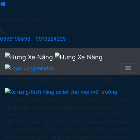
lexforklift@gmail.com
0988198898
-
0913224225
Xe nâng/Kích nâng pallet cho mọi môi trường
Với sự đa dạng về mẫu mã, chức năng của các loại xe
nâng pallet của mình, Jungheinrich có thể đáp ứng
được các yêu cầu riêng của từng khách hàng. Nếu bạn
cần vận chuyển số lượng lớn hàng hóa và nặng trên
quãng đường ngắn hàng ngày, bạn sẽ thấy rất nhiều lợi
ích khi sử dụng xe nâng tay Jungheinrich. Nhờ khả