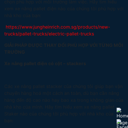
chọn phù hợp với môi trường làm việc. Hãy tìm hiểu
xem xe nâng pallet điện nào của chúng tôi phù hợp với
nhà kho của bạn:
https://www.jungheinrich.com.sg/products/new-
trucks/pallet-trucks/electric-pallet-trucks
GIẢI PHÁP ĐƯỢC THAY ĐỔI PHÙ HỢP VỚI TỪNG MÔI
TRƯỜNG
Xe nâng pallet điện có cột – stackers
Các xe nâng pallet stacker của chúng tôi giúp bạn vận
chuyển hàng hoá một cách an toàn, dù bạn cần nâng
hàng đến độ cao nào hay bao xa trong không gian của
nhà kho của mình. Hãy tìm hiểu xem xe nâng pallet
Staker nào của chúng tôi phù hợp với nhà kho của
bạn: