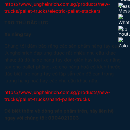
https://www.jungheinrich.com.sg/products/new-
trucks/pallet-trucks/electric-pallet-stackers
TRỢ THỦ ĐẮC LỰC
Xe nâng tay
Chúng tôi đảm bảo rằng các sản phẩm nâng tay của
Jungheinrich đáp ứng được rất nhiều nhu cầu khác
nhau; dù đó là xe nâng tay đơn giản hay loại xe nâng
tay cho pallet phẳng, xe cho hàng hoá có kích thước
đặc biệt, xe nâng tay có lắp sẵn cân để cân trọng
lượng hàng hoá hay các nhu cầu khác nữa.
https://www.jungheinrich.com.sg/products/new-
trucks/pallet-trucks/hand-pallet-trucks
Để biết thêm về dòng sản phẩm trên, hãy liên hệ
ngay với chúng tôi: 0904021003