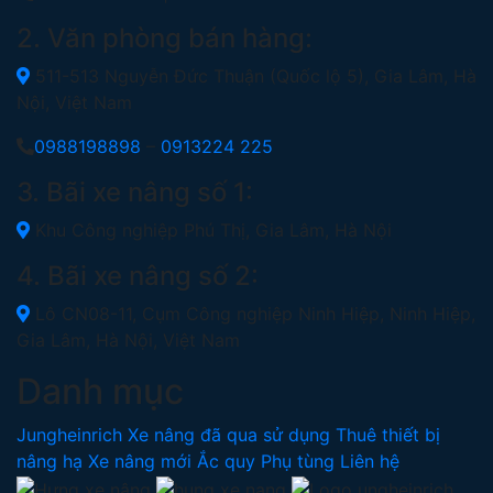
2. Văn phòng bán hàng:
511-513 Nguyễn Đức Thuận (Quốc lộ 5), Gia Lâm, Hà
Nội, Việt Nam
0988198898
–
0913224 225
3. Bãi xe nâng số 1:
Khu Công nghiệp Phú Thị, Gia Lâm, Hà Nội
4. Bãi xe nâng số 2:
Lô CN08-11, Cụm Công nghiệp Ninh Hiệp, Ninh Hiệp,
Gia Lâm, Hà Nội, Việt Nam
Danh mục
Jungheinrich
Xe nâng đã qua sử dụng
Thuê thiết bị
nâng hạ
Xe nâng mới
Ắc quy
Phụ tùng
Liên hệ