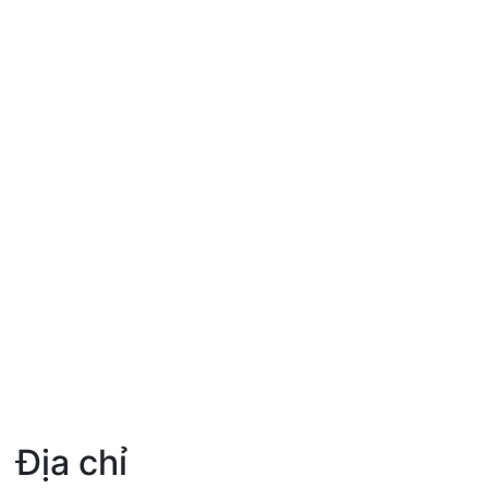
pirate bay
Địa chỉ
full width google map